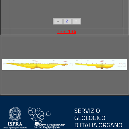
-
Z
+
133-134
SERVIZIO
GEOLOGICO
D'ITALIA ORGANO