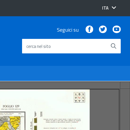
lingua
ITA
attiva:
Facebook
Twitter
You
Seguici su
cerca nel sito