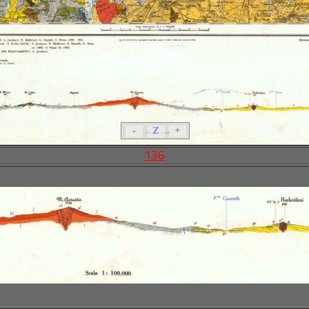
-
Z
+
136