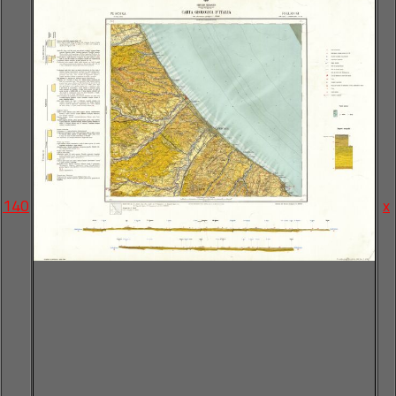
140
x