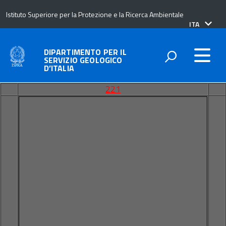
Istituto Superiore per la Protezione e la Ricerca Ambientale
lingua
ITA
attiva:
DIPARTIMENTO PER IL
SERVIZIO GEOLOGICO
D’ITALIA
221