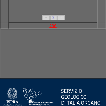
-
Z
+
236
SERVIZIO
GEOLOGICO
D'ITALIA ORGANO