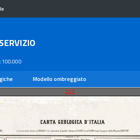
le
SERVIZIO
:100.000
giche
Modello ombreggiato
253