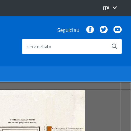
lingua
ITA
attiva:
Facebook
Twitter
You
Seguici su
cerca nel sito