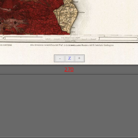
-
Z
+
270