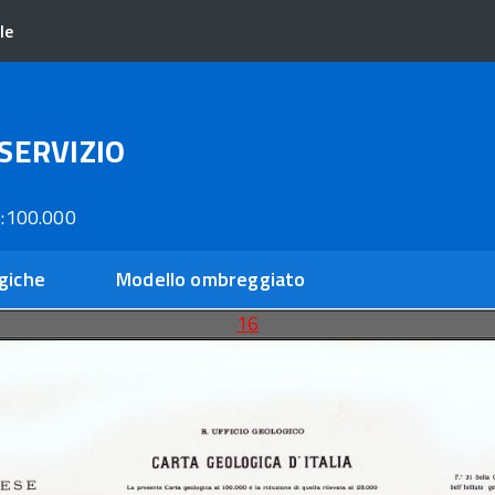
le
SERVIZIO
:100.000
giche
Modello ombreggiato
16