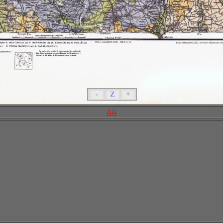
-
Z
+
44