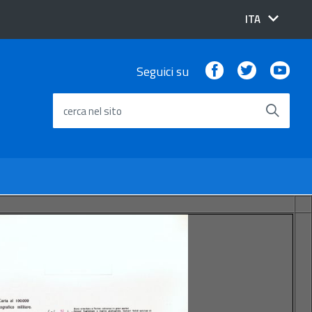
lingua
ITA
attiva:
Facebook
Twitter
You
Seguici su
cerca nel sito