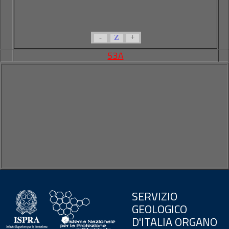
-
Z
+
53A
SERVIZIO
GEOLOGICO
D'ITALIA ORGANO