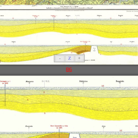
-
Z
+
86