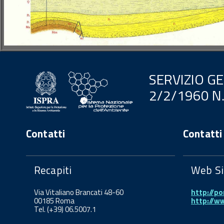
SERVIZIO G
2/2/1960 N
Contatti
Contatti
Recapiti
Web Si
Via Vitaliano Brancati 48-60
http://po
00185 Roma
http://w
Tel. (+39) 06.5007.1