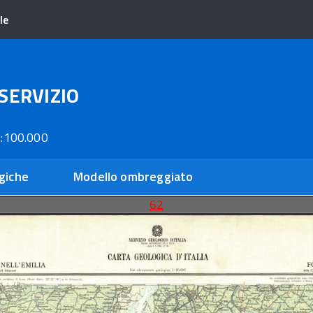
le
SERVIZIO
:100.000
giche
Modello ombreggiato
62