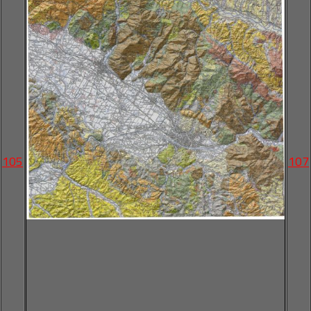
105
107