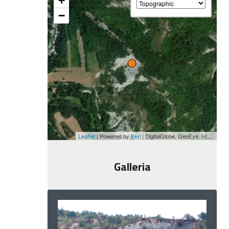
+
−
Leaflet
| Powered by
Esri
|
DigitalGlobe, GeoEye, i-cubed, USDA, USGS, AEX, Getmapping, Aerogrid, IGN, IGP, swisstopo, and the GIS User Community
Galleria