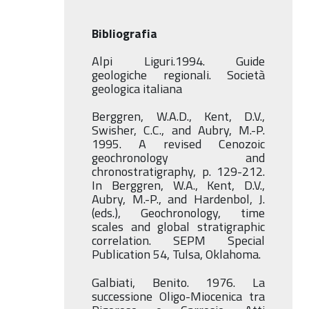
Bibliografia
Alpi Liguri.1994. Guide
geologiche regionali. Società
geologica italiana
Berggren, W.A.D., Kent, D.V.,
Swisher, C.C., and Aubry, M.-P.
1995. A revised Cenozoic
geochronology and
chronostratigraphy, p. 129-212.
In Berggren, W.A., Kent, D.V.,
Aubry, M.-P., and Hardenbol, J.
(eds.), Geochronology, time
scales and global stratigraphic
correlation.
SEPM Special
Publication 54, Tulsa, Oklahoma.
Galbiati, Benito. 1976. La
successione Oligo-Miocenica tra