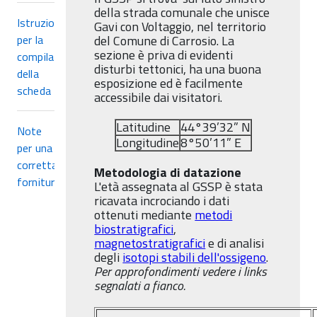
della strada comunale che unisce
Istruzioni
Gavi con Voltaggio, nel territorio
per la
del Comune di Carrosio. La
sezione è priva di evidenti
compilazione
disturbi tettonici, ha una buona
della
esposizione ed è facilmente
scheda
accessibile dai visitatori.
Latitudine
44°39’32” N
Note
Longitudine
8°50’11” E
per una
corretta
Metodologia di datazione
fornitura
L'età assegnata al GSSP è stata
ricavata incrociando i dati
ottenuti mediante
metodi
biostratigrafici
,
magnetostratigrafici
e di analisi
degli
isotopi stabili dell'ossigeno
.
Per approfondimenti vedere i links
segnalati a fianco.