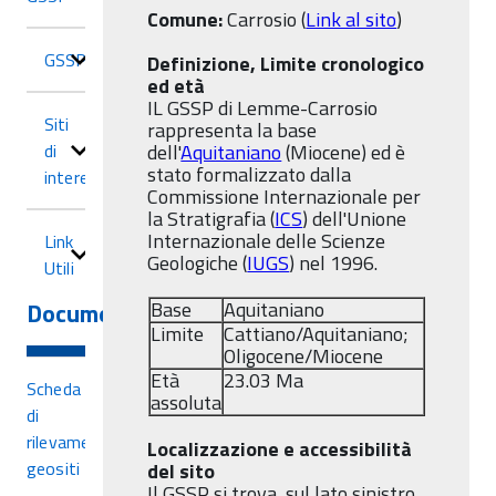
Comune:
Carrosio (
Link al sito
)
GSSP
Definizione, Limite cronologico
ed età
IL GSSP di Lemme-Carrosio
Siti
rappresenta la base
di
dell'
Aquitaniano
(Miocene) ed è
stato formalizzato dalla
interesse
Commissione Internazionale per
la Stratigrafia (
ICS
) dell'Unione
Internazionale delle Scienze
Link
Geologiche (
IUGS
) nel 1996.
Utili
Documenti
Base
Aquitaniano
Limite
Cattiano/Aquitaniano;
Oligocene/Miocene
Età
23.03 Ma
Scheda
assoluta
di
rilevamento
Localizzazione e accessibilità
geositi
del sito
Il GSSP si trova sul lato sinistro