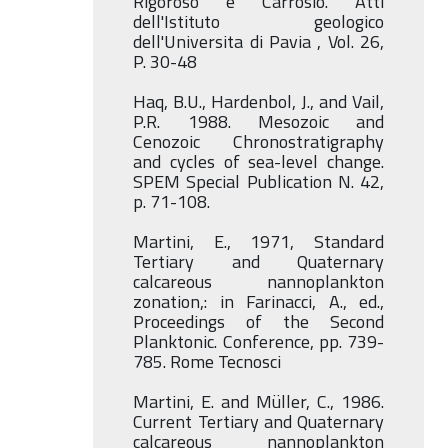
Rigoroso e Carrosio. Atti
dell'Istituto geologico
dell'Universita di Pavia , Vol. 26,
P. 30-48
Haq, B.U., Hardenbol, J., and Vail,
P.R. 1988. Mesozoic and
Cenozoic Chronostratigraphy
and cycles of sea-level change.
SPEM Special Publication N. 42,
p. 71-108.
Martini, E., 1971, Standard
Tertiary and Quaternary
calcareous nannoplankton
zonation,: in Farinacci, A., ed.,
Proceedings of the Second
Planktonic. Conference, pp. 739-
785. Rome Tecnosci
Martini, E. and Müller, C., 1986.
Current Tertiary and Quaternary
calcareous nannoplankton