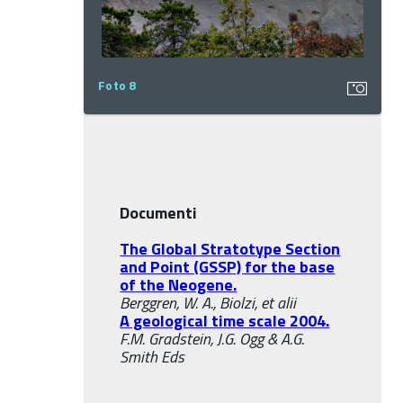
Foto 8
Documenti
The Global Stratotype Section
and Point (GSSP) for the base
of the Neogene.
Berggren, W. A., Biolzi, et alii
A geological time scale 2004.
F.M. Gradstein, J.G. Ogg & A.G.
Smith Eds