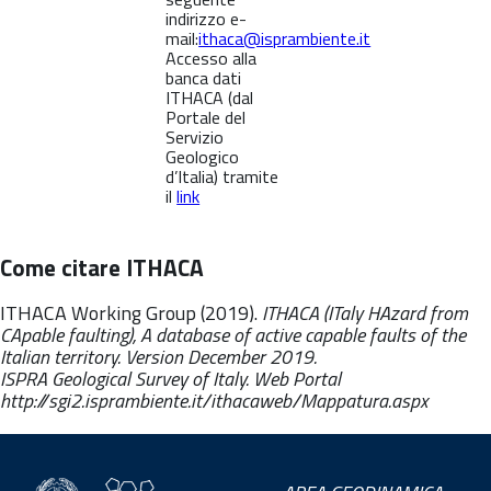
indirizzo e-
mail:
ithaca@isprambiente.it
Accesso alla
banca dati
ITHACA (dal
Portale del
Servizio
Geologico
d’Italia) tramite
il
link
Come citare ITHACA
ITHACA Working Group (2019).
ITHACA (ITaly HAzard from
CApable faulting), A database of active capable faults of the
Italian territory. Version December 2019.
ISPRA Geological Survey of Italy. Web Portal
http://sgi2.isprambiente.it/ithacaweb/Mappatura.aspx