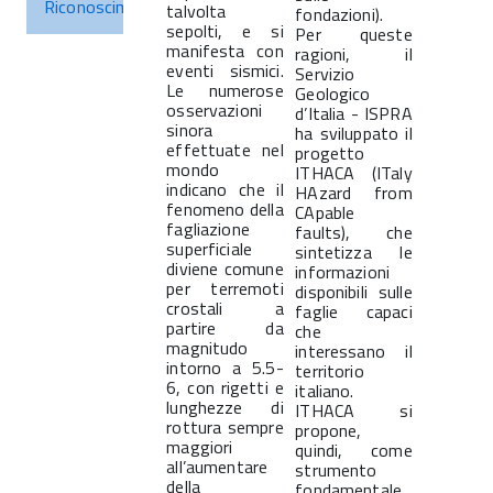
Riconoscimenti
talvolta
fondazioni).
sepolti, e si
Per queste
manifesta con
ragioni, il
eventi sismici.
Servizio
Le numerose
Geologico
osservazioni
d’Italia - ISPRA
sinora
ha sviluppato il
effettuate nel
progetto
mondo
ITHACA (ITaly
indicano che il
HAzard from
fenomeno della
CApable
fagliazione
faults), che
superficiale
sintetizza le
diviene comune
informazioni
per terremoti
disponibili sulle
crostali a
faglie capaci
partire da
che
magnitudo
interessano il
intorno a 5.5-
territorio
6, con rigetti e
italiano.
lunghezze di
ITHACA si
rottura sempre
propone,
maggiori
quindi, come
all’aumentare
strumento
della
fondamentale