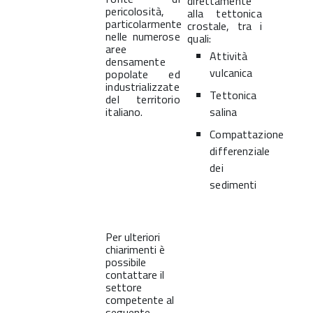
direttamente
pericolosità,
alla tettonica
particolarmente
crostale, tra i
nelle numerose
quali:
aree
Attività
densamente
vulcanica
popolate ed
industrializzate
Tettonica
del territorio
italiano.
salina
Compattazione
differenziale
dei
sedimenti
Per ulteriori
chiarimenti è
possibile
contattare il
settore
competente al
seguente