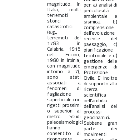
magnitudo. In
per: a) analisi di
Italia, molti
pericolosità
terremoti
ambientale e
storici
sismica, b)
catastrofici
comprensione
(e.g., i
dell'evoluzione
terremoti del
recente del
1783 in
paesaggio, c)
Calabria, 1915
pianificazione
nel Fucino,
territoriale e d)
1980 in Irpinia,
gestione delle
con magnitudo
emergenze di
intorno a 7),
Protezione
sono stati
Civile. E’ inoltre
associati a
di supporto alla
fenomeni di
ricerca
fagliazione
scientifica
superficiale con
nell'ambito
rigetti prossimi
dell'analisi dei
o superiori al
processi
metro. Studi
geodinamici.
paleosismologici
Sebbene gran
hanno
parte dei
consentito di
movimenti
riconoscere
associati alle