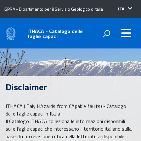
lingua
ITA
ISPRA - Dipartimento per il Servizio Geologico d'Italia
attiva:
ITHACA - Catalogo delle
faglie capaci
Disclaimer
ITHACA (ITaly HAzards from CApable faults) - Catalogo
delle faglie capaci in Italia
Il Catalogo ITHACA colleziona le informazioni disponibili
sulle faglie capaci che interessano il territorio italiano sulla
base di una revisione critica della letteratura disponibile.