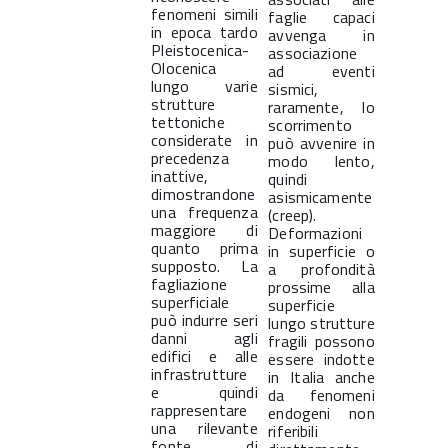
fenomeni simili
faglie capaci
in epoca tardo
avvenga in
Pleistocenica-
associazione
Olocenica
ad eventi
lungo varie
sismici,
strutture
raramente, lo
tettoniche
scorrimento
considerate in
può avvenire in
precedenza
modo lento,
inattive,
quindi
dimostrandone
asismicamente
una frequenza
(creep).
maggiore di
Deformazioni
quanto prima
in superficie o
supposto. La
a profondità
fagliazione
prossime alla
superficiale
superficie
può indurre seri
lungo strutture
danni agli
fragili possono
edifici e alle
essere indotte
infrastrutture
in Italia anche
e quindi
da fenomeni
rappresentare
endogeni non
una rilevante
riferibili
fonte di