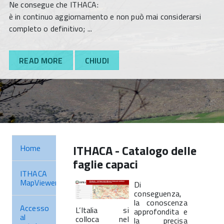
Ne consegue che ITHACA:
è in continuo aggiornamento e non può mai considerarsi
completo o definitivo;
...
READ MORE
CHIUDI
ITHACA - Catalogo delle
Home
faglie capaci
ITHACA
MapViewer
Di
conseguenza,
la conoscenza
Accesso
L’Italia si
approfondita e
al
colloca nel
la precisa