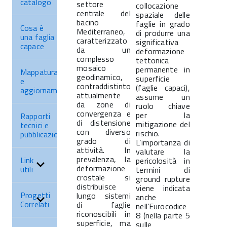
catalogo
settore
collocazione
centrale del
spaziale delle
bacino
faglie in grado
Cosa è
Mediterraneo,
di produrre una
una faglia
caratterizzato
significativa
capace
da un
deformazione
complesso
tettonica
mosaico
permanente in
Mappatura
geodinamico,
superficie
e
contraddistinto
(faglie capaci),
aggiornamenti
attualmente
assume un
da zone di
ruolo chiave
convergenza e
per la
Rapporti
di distensione
mitigazione del
tecnici e
con diverso
rischio.
pubblicazioni
grado di
L’importanza di
attività. In
valutare la
prevalenza, la
Link
pericolosità in
deformazione
utili
termini di
crostale si
ground rupture
distribuisce
viene indicata
Progetti
lungo sistemi
anche
Correlati
di faglie
nell’Eurocodice
riconoscibili in
8 (nella parte 5
superficie, ma
sulle