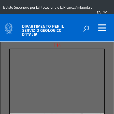
Istituto Superiore per la Protezione e la Ricerca Ambientale
lingua
ITA
attiva:
DIPARTIMENTO PER IL
SERVIZIO GEOLOGICO
D’ITALIA
114