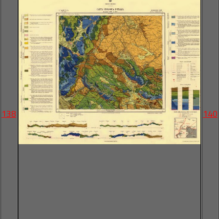
138
140