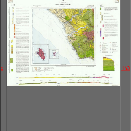
x
143