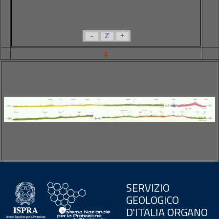
-
Z
+
x
SERVIZIO
GEOLOGICO
D'ITALIA ORGANO