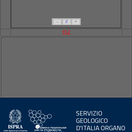
-
Z
+
152
SERVIZIO
GEOLOGICO
D'ITALIA ORGANO