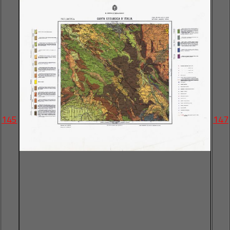
145
147