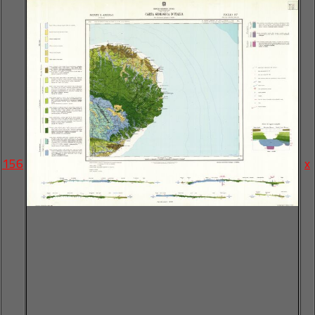
156
x