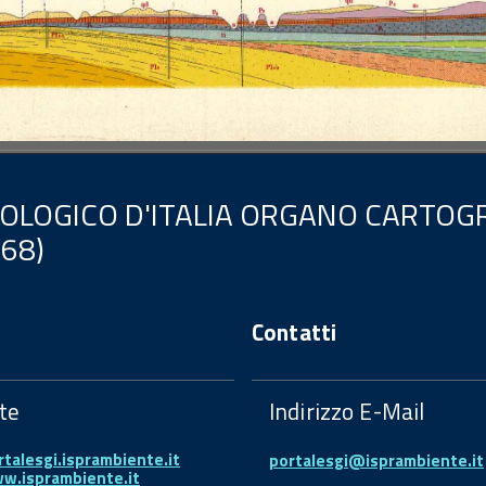
EOLOGICO D'ITALIA ORGANO CARTOGR
.68)
Contatti
te
Indirizzo E-Mail
rtalesgi.isprambiente.it
portalesgi@isprambiente.it
ww.isprambiente.it