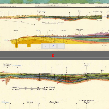
-
Z
+
x