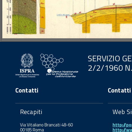
SERVIZIO G
2/2/1960 N
Contatti
Contatti
Recapiti
Web Si
Via Vitaliano Brancati 48-60
http://po
00185 Roma
http://w