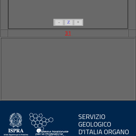
-
Z
+
31
SERVIZIO
GEOLOGICO
D'ITALIA ORGANO