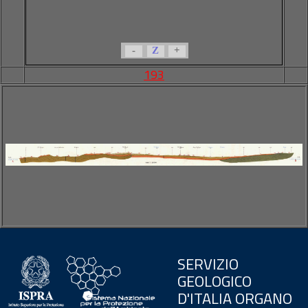
-
Z
+
193
SERVIZIO
GEOLOGICO
D'ITALIA ORGANO