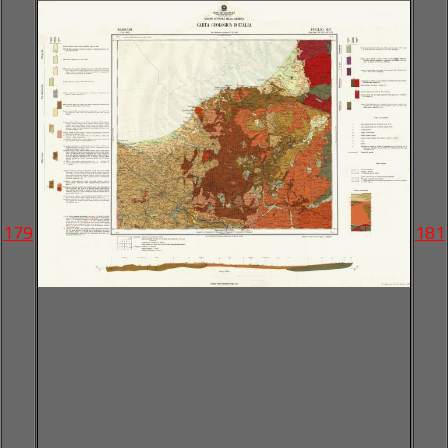
179
181