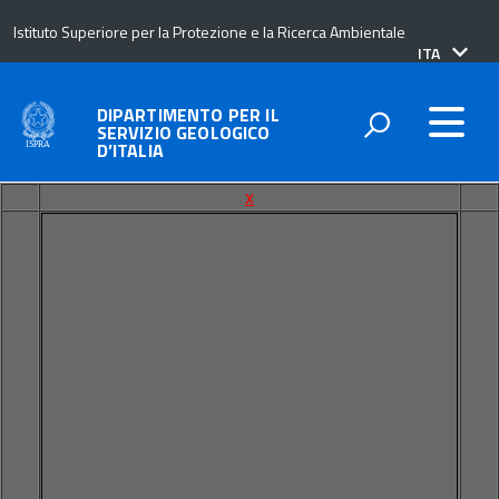
Istituto Superiore per la Protezione e la Ricerca Ambientale
lingua
ITA
attiva:
DIPARTIMENTO PER IL
SERVIZIO GEOLOGICO
D’ITALIA
x