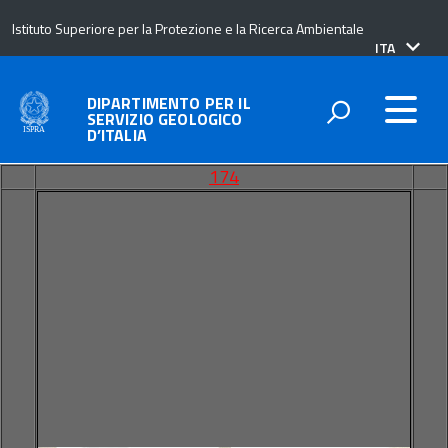
Istituto Superiore per la Protezione e la Ricerca Ambientale
lingua
ITA
attiva:
DIPARTIMENTO PER IL
SERVIZIO GEOLOGICO
D’ITALIA
174