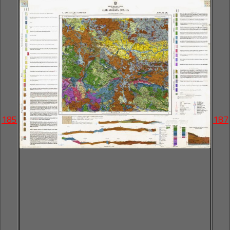
185
187