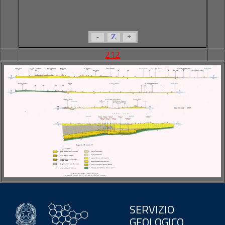
-
Z
+
212
SERVIZIO
GEOLOGICO