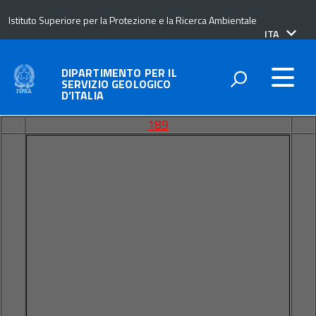
Istituto Superiore per la Protezione e la Ricerca Ambientale
lingua
ITA
attiva:
DIPARTIMENTO PER IL
SERVIZIO GEOLOGICO
D’ITALIA
189