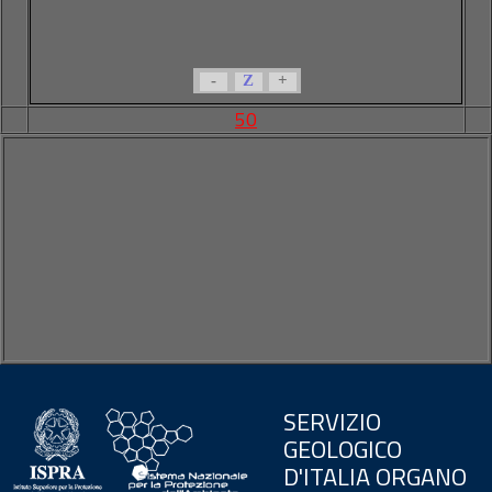
-
Z
+
50
SERVIZIO
GEOLOGICO
D'ITALIA ORGANO