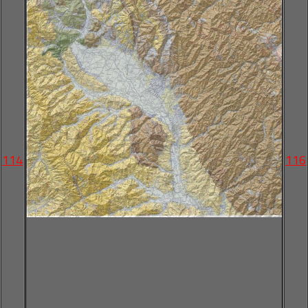
114
116