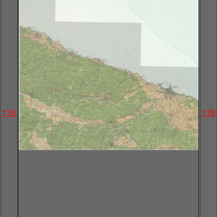
176
178