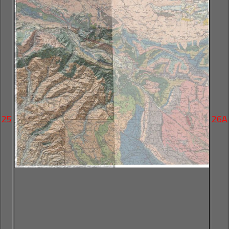
25
26A