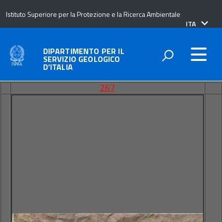
Istituto Superiore per la Protezione e la Ricerca Ambientale
lingua
ITA
attiva:
DIPARTIMENTO PER IL
SERVIZIO GEOLOGICO
D’ITALIA
267