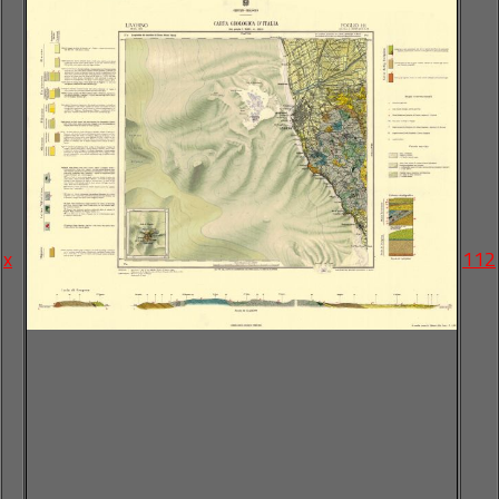
x
112