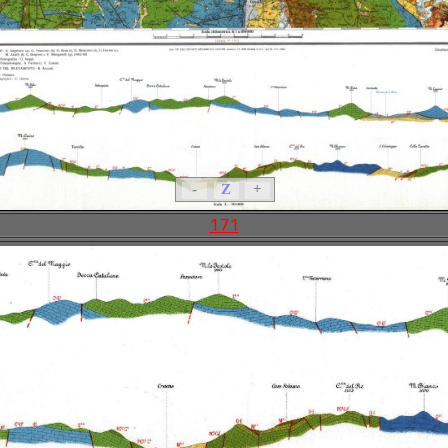
-
Z
+
171