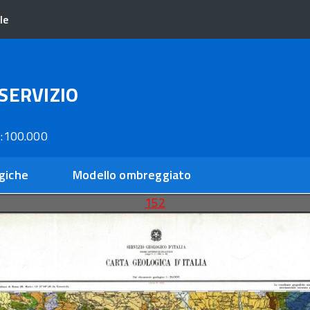
le
SERVIZIO
:100.000
giche
Modello ombreggiato
152