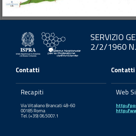
SERVIZIO G
2/2/1960 N
Contatti
Contatti
Recapiti
Web Si
Via Vitaliano Brancati 48-60
http://po
00185 Roma
http://w
Tel. (+39) 06.5007.1