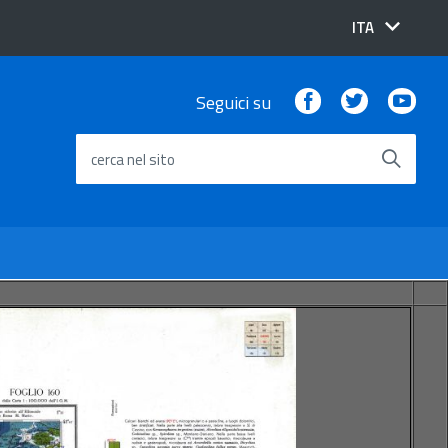
lingua
ITA
attiva:
Facebook
Twitter
You
Seguici su
cerca nel sito