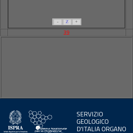
-
Z
+
39
SERVIZIO
GEOLOGICO
D'ITALIA ORGANO