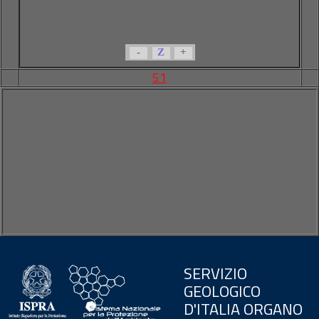
-
Z
+
51
SERVIZIO
GEOLOGICO
D'ITALIA ORGANO