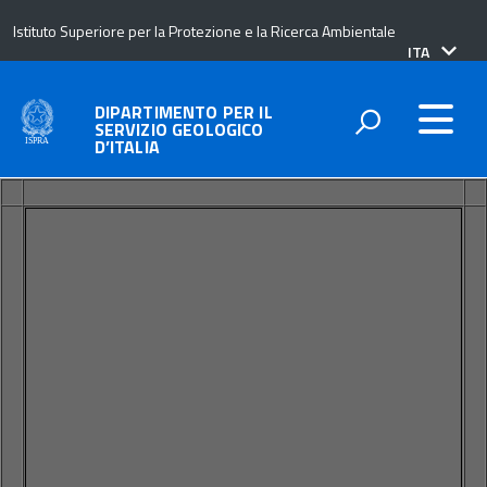
Istituto Superiore per la Protezione e la Ricerca Ambientale
lingua
ITA
attiva:
DIPARTIMENTO PER IL
SERVIZIO GEOLOGICO
D’ITALIA