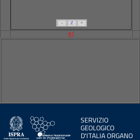
-
Z
+
91
SERVIZIO
GEOLOGICO
D'ITALIA ORGANO