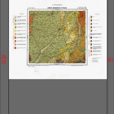
78-
81
79