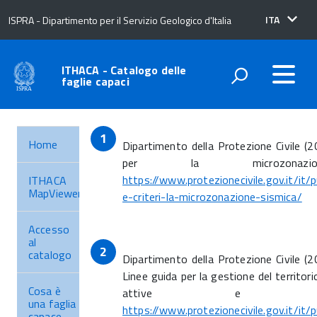
lingua
ITA
ISPRA - Dipartimento per il Servizio Geologico d'Italia
attiva:
ITHACA - Catalogo delle
faglie capaci
Home
Dipartimento della Protezione Civile (200
per la microzonazio
https://www.protezionecivile.gov.it/it/pu
ITHACA
MapViewer
e-criteri-la-microzonazione-sismica/
Accesso
al
catalogo
Dipartimento della Protezione Civile (
Linee guida per la gestione del territori
Cosa è
attive e cap
una faglia
https://www.protezionecivile.gov.it/it
capace