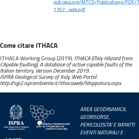
pub.iaea.org/MTCD/Publications/PDF/
1767_web.pdf
Come citare ITHACA
ITHACA Working Group (2019).
ITHACA (ITaly HAzard from
CApable faulting), A database of active capable faults of the
Italian territory. Version December 2019.
ISPRA Geological Survey of Italy. Web Portal
http://sgi2.isprambiente.it/ithacaweb/Mappatura.aspx
AREA GEODINAMICA,
GEORISORSE,
PERICOLOSITA’ E IMPATTI
EVENTI NATURALI E