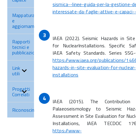
sismica--linee-guida-per-la-gestione-de
interessate-da-faglie-attive-e-capaci-
Mappatura
e
aggiornamenti
IAEA (2022). Seismic Hazards in Site
Rapporti
for NuclearInstallations. Specific Sa
tecnici e
pubblicazioni
IAEA Safety Standards. Series SSG-9
https://www.iaea.org/publications/146
hazards-in-site-evaluation-for-nuclear-
Link
utili
installations
Progetti
Correlati
IAEA (2015). The Contribution
Palaeoseismology to Seismic Haz
Riconoscimenti
Assessment in Site Evaluation for Nucl
Installations, IAEA TECDOC 176
https://www-