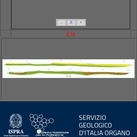
-
Z
+
214
SERVIZIO
GEOLOGICO
D'ITALIA ORGANO