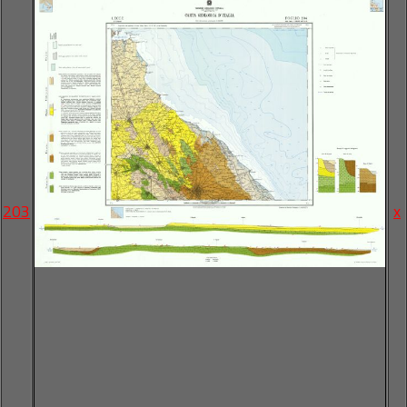
203
x