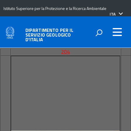
Istituto Superiore per la Protezione e la Ricerca Ambientale
lingua
ITA
attiva:
DIPARTIMENTO PER IL
SERVIZIO GEOLOGICO
D’ITALIA
204