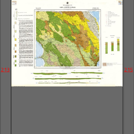
213
215