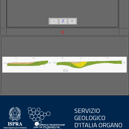
-
Z
+
x
SERVIZIO
GEOLOGICO
D'ITALIA ORGANO