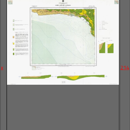
x
214