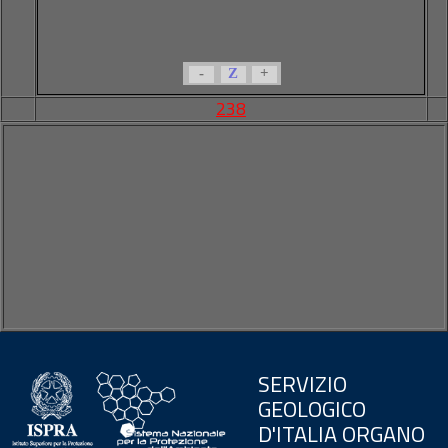
-
Z
+
238
SERVIZIO
GEOLOGICO
D'ITALIA ORGANO