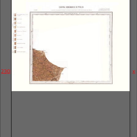
230
x