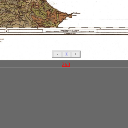
-
Z
+
243