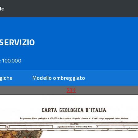
le
SERVIZIO
:100.000
giche
Modello ombreggiato
231