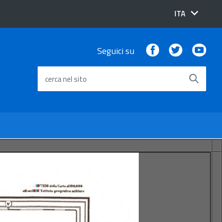
lingua
ITA
attiva:
Facebook
Twitter
You
Seguici su
cerca nel sito