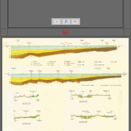
-
Z
+
60