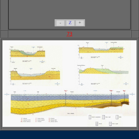
-
Z
+
73