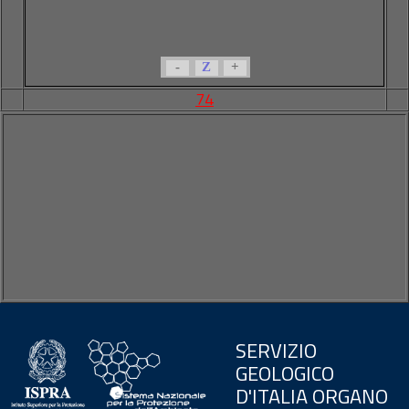
-
Z
+
74
SERVIZIO
GEOLOGICO
D'ITALIA ORGANO