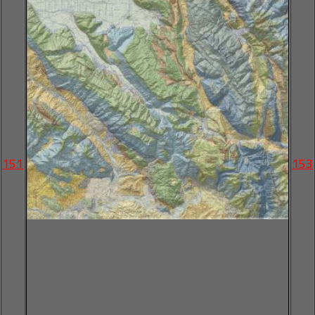
151
153