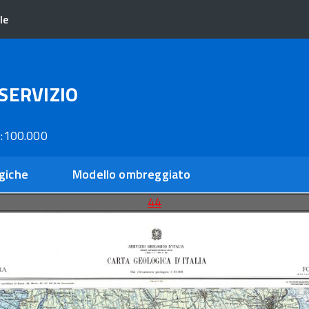
le
SERVIZIO
:100.000
giche
Modello ombreggiato
44