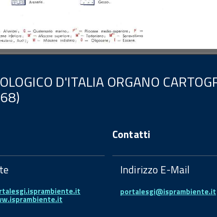
EOLOGICO D'ITALIA ORGANO CARTOGR
.68)
Contatti
te
Indirizzo E-Mail
rtalesgi.isprambiente.it
portalesgi@isprambiente.it
ww.isprambiente.it