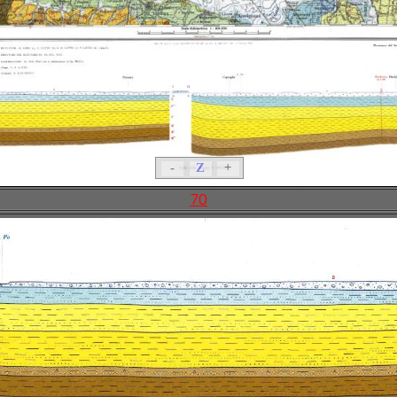
-
Z
+
70